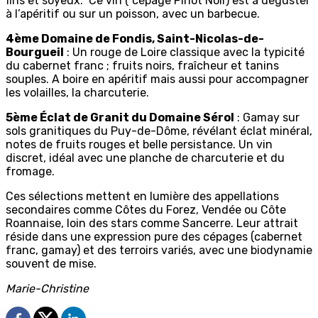
fins et soyeux. Ce vin ( cépage Pinot Noir) est à déguster
à l’apéritif ou sur un poisson, avec un barbecue.
4ème Domaine de Fondis, Saint-Nicolas-de-
Bourgueil
: Un rouge de Loire classique avec la typicité
du cabernet franc ; fruits noirs, fraîcheur et tanins
souples. A boire en apéritif mais aussi pour accompagner
les volailles, la charcuterie.
5ème Éclat de Granit du Domaine Sérol
: Gamay sur
sols granitiques du Puy-de-Dôme, révélant éclat minéral,
notes de fruits rouges et belle persistance. Un vin
discret, idéal avec une planche de charcuterie et du
fromage.
Ces sélections mettent en lumière des appellations
secondaires comme Côtes du Forez, Vendée ou Côte
Roannaise, loin des stars comme Sancerre. Leur attrait
réside dans une expression pure des cépages (cabernet
franc, gamay) et des terroirs variés, avec une biodynamie
souvent de mise.
Marie-Christine