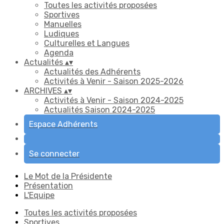
Toutes les activités proposées
Sportives
Manuelles
Ludiques
Culturelles et Langues
Agenda
Actualités
▴
▾
Actualités des Adhérents
Activités à Venir - Saison 2025-2026
ARCHIVES
▴
▾
Activités à Venir - Saison 2024-2025
Actualités Saison 2024-2025
Espace Adhérents
Se connecter
Le Mot de la Présidente
Présentation
L'Equipe
Toutes les activités proposées
Sportives