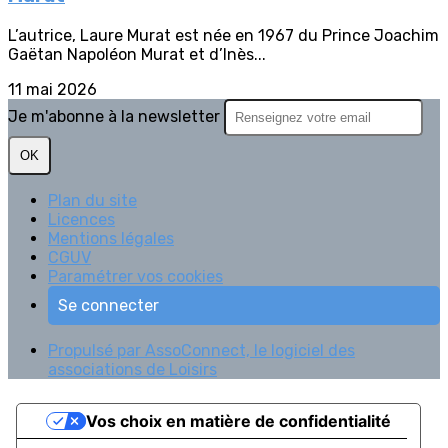
L’autrice, Laure Murat est née en 1967 du Prince Joachim
Gaëtan Napoléon Murat et d’Inès...
11 mai 2026
Je m'abonne à la newsletter
OK
Plan du site
Licences
Mentions légales
CGUV
Paramétrer vos cookies
Se connecter
Propulsé par AssoConnect, le logiciel des
associations de Loisirs
Vos choix en matière de confidentialité