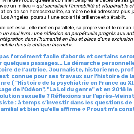
u livre de Proust qu’elle a commencé après le décès de ses
avec un milieu «
qui sacralisait l’immobilité et vitupérait l
lation de son homosexualité, sa mère ne lui adressera plus 
 Los Angeles, poursuit une scolarité brillante et s’établit.
de cet essai, elle met en parallèle, sa propre vie et le roman
 en un seul livre : une réflexion en perpétuelle progrès aux 
ntégration dans l’humanité en lieu et place d’une exclusion 
mobile dans le château éternel
».
st pas forcément facile d’abords et certains se
r quelques passages... La démarche personnelle
toire de l'autrice. Journaliste, historienne, pro
 est connue pour ses travaux sur l'histoire de la
nre ( "Histoire de la psychiatrie en France au XI
ge de l’Odéon", "La Loi du genre" et en 2018 le 
ution sexuelle ? Réflexions sur l’après-Weinst
ste : à temps s’investir dans les questions de 
familial et bien qu’elle affirme « Proust m’a co