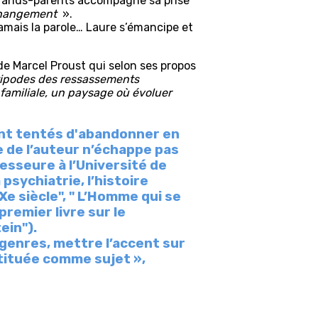
 grands-parents accompagne sa prise
e changement
».
jamais la parole… Laure s’émancipe et
 de Marcel Proust qui selon ses propos
antipodes des ressassements
familiale, un paysage où évoluer
ront tentés d'abandonner en
 de l’auteur n’échappe pas
fesseure à l’Université de
 psychiatrie, l’histoire
Xe siècle", " L’Homme qui se
premier livre sur le
ein").
genres, mettre l’accent sur
nstituée comme sujet »,