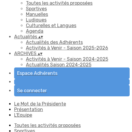
Toutes les activités proposées
Sportives
Manuelles
Ludiques
Culturelles et Langues
Agenda
Actualités
▴
▾
Actualités des Adhérents
Activités à Venir - Saison 2025-2026
ARCHIVES
▴
▾
Activités à Venir - Saison 2024-2025
Actualités Saison 2024-2025
Espace Adhérents
Se connecter
Le Mot de la Présidente
Présentation
L'Equipe
Toutes les activités proposées
Sportives