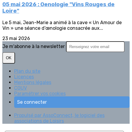
05 mai 2026 : Oenologie "Vins Rouges de
Loire"
Le 5 mai, Jean-Marie a animé à la cave « Un Amour de
Vin » une séance d’œnologie consacrée aux...
23 mai 2026
Je m'abonne à la newsletter
OK
Plan du site
Licences
Mentions légales
CGUV
Paramétrer vos cookies
Se connecter
Propulsé par AssoConnect, le logiciel des
associations de Loisirs