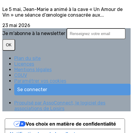
Le 5 mai, Jean-Marie a animé à la cave « Un Amour de
Vin » une séance d’œnologie consacrée aux...
23 mai 2026
Je m'abonne à la newsletter
OK
Plan du site
Licences
Mentions légales
CGUV
Paramétrer vos cookies
Se connecter
Propulsé par AssoConnect, le logiciel des
associations de Loisirs
Vos choix en matière de confidentialité