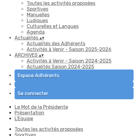
Toutes les activités proposées
Sportives
Manuelles
Ludiques
Culturelles et Langues
Agenda
Actualités
▴
▾
Actualités des Adhérents
Activités à Venir - Saison 2025-2026
ARCHIVES
▴
▾
Activités à Venir - Saison 2024-2025
Actualités Saison 2024-2025
Espace Adhérents
Se connecter
Le Mot de la Présidente
Présentation
L'Equipe
Toutes les activités proposées
Sportives