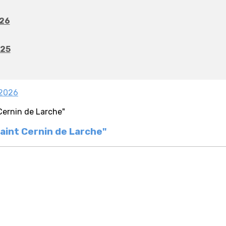
026
025
-2026
aint Cernin de Larche"