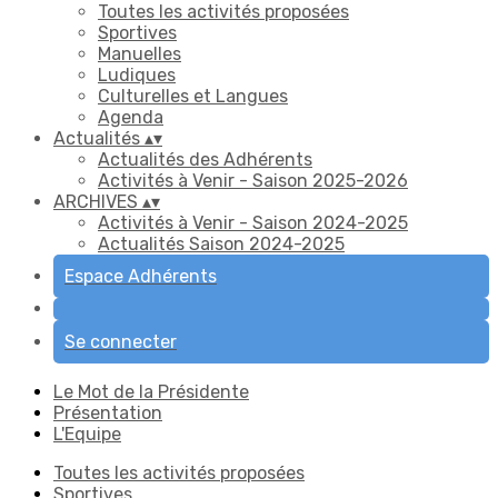
Toutes les activités proposées
Sportives
Manuelles
Ludiques
Culturelles et Langues
Agenda
Actualités
▴
▾
Actualités des Adhérents
Activités à Venir - Saison 2025-2026
ARCHIVES
▴
▾
Activités à Venir - Saison 2024-2025
Actualités Saison 2024-2025
Espace Adhérents
Se connecter
Le Mot de la Présidente
Présentation
L'Equipe
Toutes les activités proposées
Sportives