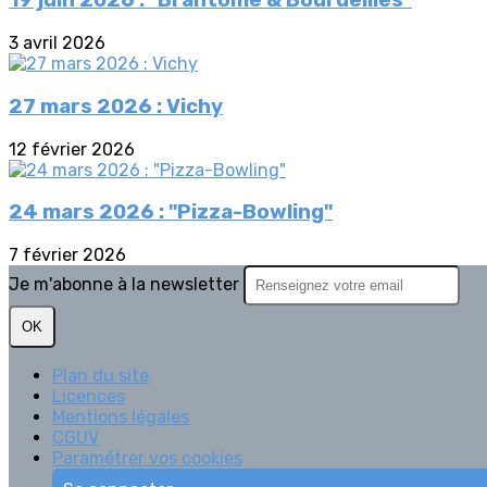
19 juin 2026 : "Brantôme & Bourdeilles"
3 avril 2026
27 mars 2026 : Vichy
12 février 2026
24 mars 2026 : "Pizza-Bowling"
7 février 2026
Je m'abonne à la newsletter
OK
Plan du site
Licences
Mentions légales
CGUV
Paramétrer vos cookies