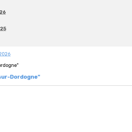
026
025
-2026
-sur-Dordogne"