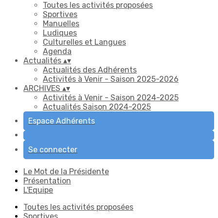
Toutes les activités proposées
Sportives
Manuelles
Ludiques
Culturelles et Langues
Agenda
Actualités
▴
▾
Actualités des Adhérents
Activités à Venir - Saison 2025-2026
ARCHIVES
▴
▾
Activités à Venir - Saison 2024-2025
Actualités Saison 2024-2025
Espace Adhérents
Se connecter
Le Mot de la Présidente
Présentation
L'Equipe
Toutes les activités proposées
Sportives