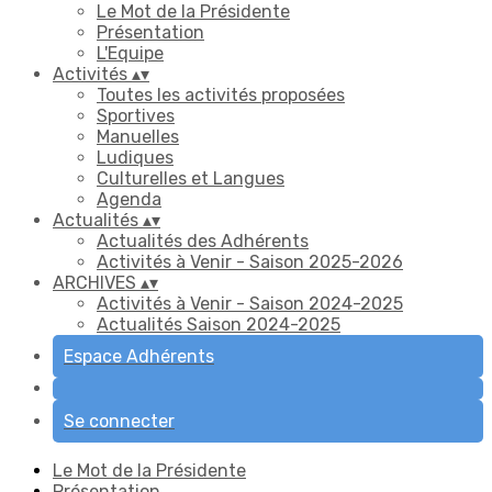
Le Mot de la Présidente
Présentation
L'Equipe
Activités
▴
▾
Toutes les activités proposées
Sportives
Manuelles
Ludiques
Culturelles et Langues
Agenda
Actualités
▴
▾
Actualités des Adhérents
Activités à Venir - Saison 2025-2026
ARCHIVES
▴
▾
Activités à Venir - Saison 2024-2025
Actualités Saison 2024-2025
Espace Adhérents
Se connecter
Le Mot de la Présidente
Présentation