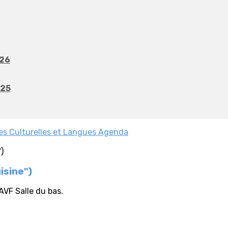
026
025
es
Culturelles et Langues
Agenda
isine")
AVF Salle du bas.